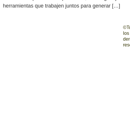
herramientas que trabajen juntos para generar […]
©T
los
de
res