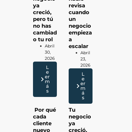
ya
revisa
creció,
cuando
pero tú
un
no has
negocio
cambiad
empieza
o tu rol
a
escalar
Abril
30,
Abril
2026
23,
2026
L
e
L
er
e
m
er
á
m
s
á
s
Por qué
Tu
cada
negocio
cliente
ya
nuevo
creció,