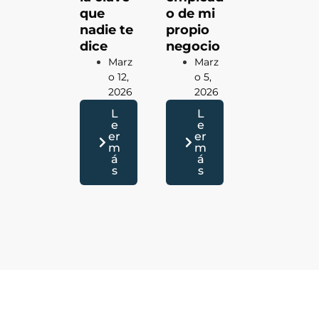
que
o de mi
nadie te
propio
dice
negocio
Marz
Marz
O 12,
O 5,
2026
2026
L
L
e
e
er
er
m
m
á
á
s
s