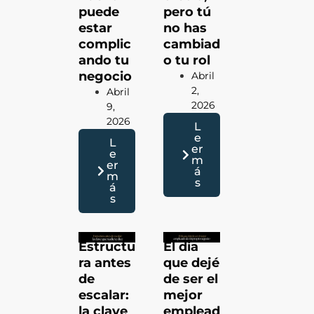
puede
pero tú
estar
no has
complic
cambiad
ando tu
o tu rol
negocio
Abril
2,
Abril
2026
9,
2026
L
e
L
er
e
m
er
á
m
s
á
s
Estructu
El día
ra antes
que dejé
de
de ser el
escalar:
mejor
la clave
emplead