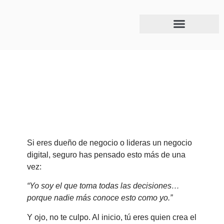
Junio 5, 2025
Deja de ser el cuello de botella: cómo delegar
sin perder el control en tu negocio digital
Si eres dueño de negocio o lideras un negocio
digital, seguro has pensado esto más de una
vez:
“Yo soy el que toma todas las decisiones…
porque nadie más conoce esto como yo.”
Y ojo, no te culpo. Al inicio, tú eres quien crea el